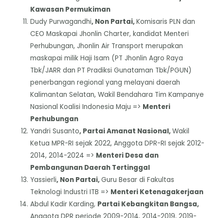
Kawasan Permukiman
Dudy Purwagandhi
, Non Partai,
Komisaris PLN dan
CEO Maskapai Jhonlin Charter, kandidat Menteri
Perhubungan, Jhonlin Air Transport merupakan
maskapai milik Haji Isam (PT Jhonlin Agro Raya
Tbk/JARR dan PT Pradiksi Gunataman Tbk/PGUN)
penerbangan regional yang melayani daerah
Kalimantan Selatan, Wakil Bendahara Tim Kampanye
Nasional Koalisi Indonesia Maju =>
Menteri
Perhubungan
Yandri Susanto
, Partai Amanat Nasional,
Wakil
Ketua MPR-RI sejak 2022, Anggota DPR-RI sejak 2012-
2014, 2014-2024 =>
Menteri Desa dan
Pembangunan Daerah Tertinggal
Yassierli
, Non Partai,
Guru Besar di Fakultas
Teknologi Industri ITB =>
Menteri Ketenagakerjaan
Abdul Kadir Karding,
Partai Kebangkitan Bangsa,
Anggota DPR periode 2009-2014, 2014-2019, 2019-