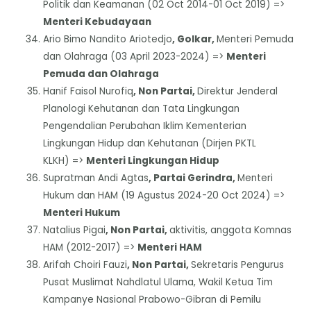
Politik dan Keamanan (02 Oct 2014-01 Oct 2019) =>
Menteri Kebudayaan
Ario Bimo Nandito Ariotedjo
, Golkar,
Menteri Pemuda
dan Olahraga (03 April 2023-2024) =>
Menteri
Pemuda dan Olahraga
Hanif Faisol Nurofiq
, Non Partai,
Direktur Jenderal
Planologi Kehutanan dan Tata Lingkungan
Pengendalian Perubahan Iklim Kementerian
Lingkungan Hidup dan Kehutanan (Dirjen PKTL
KLKH) =>
Menteri Lingkungan Hidup
Supratman Andi Agtas
, Partai Gerindra,
Menteri
Hukum dan HAM (19 Agustus 2024-20 Oct 2024) =>
Menteri Hukum
Natalius Pigai
, Non Partai,
aktivitis, anggota Komnas
HAM (2012-2017) =>
Menteri HAM
Arifah Choiri Fauzi
, Non Partai,
Sekretaris Pengurus
Pusat Muslimat Nahdlatul Ulama, Wakil Ketua Tim
Kampanye Nasional Prabowo-Gibran di Pemilu