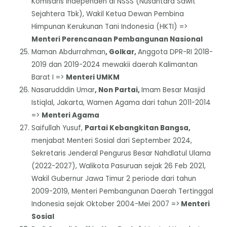
Komisaris Independen di NSSS (Nusantara Sawit
Sejahtera Tbk), Wakil Ketua Dewan Pembina
Himpunan Kerukunan Tani Indonesia (HKTI) =>
Menteri Perencanaan Pembangunan Nasional
Maman Abdurrahman
, Golkar,
Anggota DPR-RI 2018-
2019 dan 2019-2024 mewakii daerah Kalimantan
Barat I =>
Menteri UMKM
Nasarudddin Umar
, Non Partai,
Imam Besar Masjid
Istiqlal, Jakarta, Wamen Agama dari tahun 2011-2014
=>
Menteri Agama
Saifullah Yusuf,
Partai Kebangkitan Bangsa,
menjabat Menteri Sosial dari September 2024,
Sekretaris Jenderal Pengurus Besar Nahdlatul Ulama
(2022-2027), Walikota Pasuruan sejak 26 Feb 2021,
Wakil Gubernur Jawa Timur 2 periode dari tahun
2009-2019, Menteri Pembangunan Daerah Tertinggal
Indonesia sejak Oktober 2004-Mei 2007 =>
Menteri
Sosial