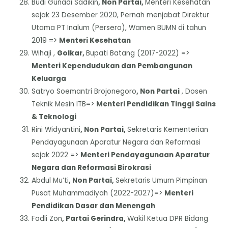
Budi Gunadi Sadikin
, Non Partai,
Menteri Kesehatan
sejak 23 Desember 2020, Pernah menjabat Direktur
Utama PT Inalum (Persero), Wamen BUMN di tahun
2019 =>
Menteri Kesehatan
Wihaji ,
Golkar,
Bupati Batang (2017-2022) =>
Menteri Kependudukan dan Pembangunan
Keluarga
Satryo Soemantri Brojonegoro
, Non Partai
, Dosen
Teknik Mesin ITB=>
Menteri Pendidikan Tinggi Sains
& Teknologi
Rini Widyantini
, Non Partai,
Sekretaris Kementerian
Pendayagunaan Aparatur Negara dan Reformasi
sejak 2022 =>
Menteri Pendayagunaan Aparatur
Negara dan Reformasi Birokrasi
Abdul Mu’ti
, Non Partai,
Sekretaris Umum Pimpinan
Pusat Muhammadiyah (2022-2027)=>
Menteri
Pendidikan Dasar dan Menengah
Fadli Zon
, Partai Gerindra,
Wakil Ketua DPR Bidang