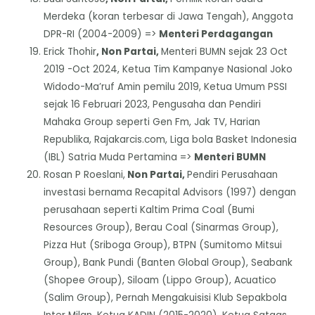
Merdeka (koran terbesar di Jawa Tengah), Anggota
DPR-RI (2004-2009) =>
Menteri Perdagangan
Erick Thohir
, Non Partai,
Menteri BUMN sejak 23 Oct
2019 -Oct 2024, Ketua Tim Kampanye Nasional Joko
Widodo-Ma’ruf Amin pemilu 2019, Ketua Umum PSSI
sejak 16 Februari 2023, Pengusaha dan Pendiri
Mahaka Group seperti Gen Fm, Jak TV, Harian
Republika, Rajakarcis.com, Liga bola Basket Indonesia
(IBL) Satria Muda Pertamina =>
Menteri BUMN
Rosan P Roeslani,
Non Partai,
Pendiri Perusahaan
investasi bernama Recapital Advisors (1997) dengan
perusahaan seperti Kaltim Prima Coal (Bumi
Resources Group), Berau Coal (Sinarmas Group),
Pizza Hut (Sriboga Group), BTPN (Sumitomo Mitsui
Group), Bank Pundi (Banten Global Group), Seabank
(Shopee Group), Siloam (Lippo Group), Acuatico
(Salim Group), Pernah Mengakuisisi Klub Sepakbola