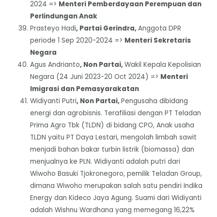
2024 =>
Menteri Pemberdayaan Perempuan dan
Perlindungan Anak
Prasteyo Hadi
, Partai Gerindra,
Anggota DPR
periode 1 Sep 2020-2024 =>
Menteri Sekretaris
Negara
Agus Andrianto
, Non Partai,
Wakil Kepala Kepolisian
Negara (24 Juni 2023-20 Oct 2024) =>
Menteri
Imigrasi dan Pemasyarakatan
Widiyanti Putri
, Non Partai,
Pengusaha dibidang
energi dan agrobisnis. Terafiliasi dengan PT Teladan
Prima Agro Tbk (TLDN) di bidang CPO, Anak usaha
TLDN yaitu PT Daya Lestari, mengolah limbah sawit
menjadi bahan bakar turbin listrik (biomassa) dan
menjualnya ke PLN. Widiyanti adalah putri dari
Wiwoho Basuki Tjokronegoro, pemilik Teladan Group,
dimana Wiwoho merupakan salah satu pendiri Indika
Energy dan Kideco Jaya Agung. Suami dari Widiyanti
adalah Wishnu Wardhana yang memegang 16,22%