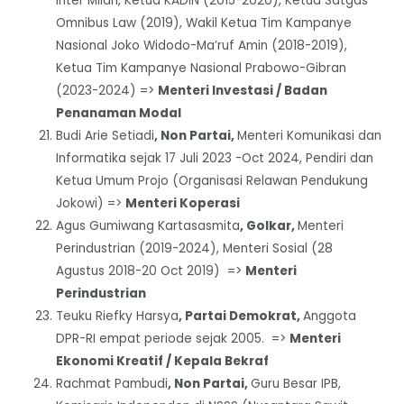
Inter Milan, Ketua KADIN (2015-2020), Ketua Satgas
Omnibus Law (2019), Wakil Ketua Tim Kampanye
Nasional Joko Widodo-Ma’ruf Amin (2018-2019),
Ketua Tim Kampanye Nasional Prabowo-Gibran
(2023-2024) =>
Menteri Investasi / Badan
Penanaman Modal
Budi Arie Setiadi
, Non Partai,
Menteri Komunikasi dan
Informatika sejak 17 Juli 2023 -Oct 2024, Pendiri dan
Ketua Umum Projo (Organisasi Relawan Pendukung
Jokowi) =>
Menteri Koperasi
Agus Gumiwang Kartasasmita
, Golkar,
Menteri
Perindustrian (2019-2024), Menteri Sosial (28
Agustus 2018-20 Oct 2019) =>
Menteri
Perindustrian
Teuku Riefky Harsya
, Partai Demokrat,
Anggota
DPR-RI empat periode sejak 2005. =>
Menteri
Ekonomi Kreatif / Kepala Bekraf
Rachmat Pambudi
, Non Partai,
Guru Besar IPB,