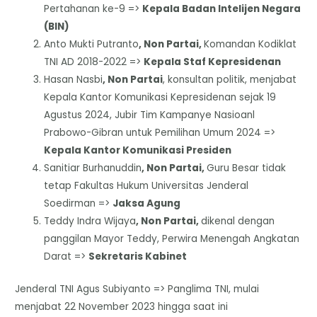
Pertahanan ke-9 =>
Kepala Badan Intelijen Negara
(BIN)
Anto Mukti Putranto
, Non Partai,
Komandan Kodiklat
TNI AD 2018-2022 =>
Kepala Staf Kepresidenan
Hasan Nasbi
, Non Partai
, konsultan politik, menjabat
Kepala Kantor Komunikasi Kepresidenan sejak 19
Agustus 2024, Jubir Tim Kampanye Nasioanl
Prabowo-Gibran untuk Pemilihan Umum 2024 =>
Kepala Kantor Komunikasi Presiden
Sanitiar Burhanuddin
, Non Partai,
Guru Besar tidak
tetap Fakultas Hukum Universitas Jenderal
Soedirman =>
Jaksa Agung
Teddy Indra Wijaya
, Non Partai,
dikenal dengan
panggilan Mayor Teddy, Perwira Menengah Angkatan
Darat =>
Sekretaris Kabinet
Jenderal TNI Agus Subiyanto => Panglima TNI, mulai
menjabat 22 November 2023 hingga saat ini