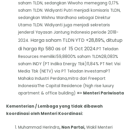
saham TLDN, sedangkan Wiwoho memegang 0,17%
saham TLDN. Widiyanti Putri menjadi komisaris TLDN,
sedangkan Wishnu Wardhana sebagai Direktur
Utama TLDN. Widiyanti juga menjadi sekretaris
jenderal Yayasan Jantung Indonesia periode 2018-
Harga saham TLDN YTD +28,89%, ditutup
2024.
di harga Rp 580 as of 15 Oct 2024.
PT Teladan
Resources memiliki:59,8800% saham TLDN28,083%
saham INDY (PT Indika Energy Tbk)11,84% PT Net Visi
Media Tbk (NETV) via PT Teladan InvestamaPT
Mahaka Industri Perdana,mitra dari Freeport
IndonesiaThe Capital Residence (high rise luxury
apartment & office building)
=>
Menteri Pariwisata
Kementerian / Lembaga yang tidak dibawah
koordinasi oleh Menteri Koordinasi:
Muhammad Herindra
, Non Partai,
Wakil Menteri