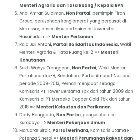
Menteri Agraria dan Tata Ruang / Kepala BPN
Andi Amran Sulaiman
, Non Partai,
pemimpin Tiran
Group, perusahaan konglomerat yang berpusat di
Makassar, dosen ilmu pertanian di Universitas
Hasanuddin =>
Menteri Pertanian
Raja Juli Antoni
, Partai Solidaritas Indonesia,
Wakil
Menteri Agraria & Tata Ruang ke-2 =>
Menteri
Kehutanan
Sakti Wahyu Trenggono
, Non Partai,
Wakil Menteri
Pertahanan ke-8, Bendahara Partai Amanat Nasional
periode 2009-2013, Pernah menjabat sebagai
Komisaris PT Tower Bersama Tbk dari tahun 2009 dan
Komisaris di PT Merdeka Copper Gold Tbk dari tahun
2018 =>
Menteri Kelautan dan Perikanan
Dody Hanggodo
, Non Partai,
pengusaha asal
Surabaya =>
Menteri Pekerjaan Umum
Maruarar Sirait
, Partai Gerindra,
Komisaris Utama PT
Potenza Sinergi =>
Menteri Perumahan Rakyat dan