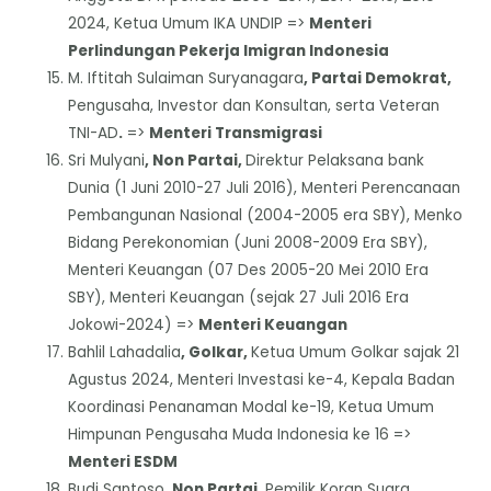
2024, Ketua Umum IKA UNDIP =>
Menteri
Perlindungan Pekerja Imigran Indonesia
M. Iftitah Sulaiman Suryanagara
, Partai Demokrat,
Pengusaha, Investor dan Konsultan, serta Veteran
TNI-AD
.
=>
Menteri Transmigrasi
Sri Mulyani
, Non Partai,
Direktur Pelaksana bank
Dunia (1 Juni 2010-27 Juli 2016), Menteri Perencanaan
Pembangunan Nasional (2004-2005 era SBY), Menko
Bidang Perekonomian (Juni 2008-2009 Era SBY),
Menteri Keuangan (07 Des 2005-20 Mei 2010 Era
SBY), Menteri Keuangan (sejak 27 Juli 2016 Era
Jokowi-2024) =>
Menteri Keuangan
Bahlil Lahadalia
, Golkar,
Ketua Umum Golkar sajak 21
Agustus 2024, Menteri Investasi ke-4, Kepala Badan
Koordinasi Penanaman Modal ke-19, Ketua Umum
Himpunan Pengusaha Muda Indonesia ke 16 =>
Menteri ESDM
Budi Santoso
, Non Partai,
Pemilik Koran Suara