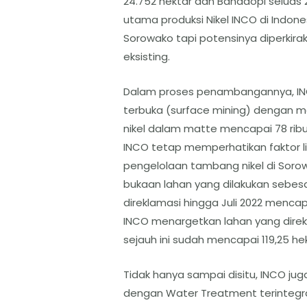
24.752 hektar dan Bahadopi seluas 2
utama produksi Nikel INCO di Indon
Sorowako tapi potensinya diperkira
eksisting.
Dalam proses penambangannya, I
terbuka (surface mining) dengan m
nikel dalam matte mencapai 78 ribu 
INCO tetap memperhatikan faktor l
pengelolaan tambang nikel di Soro
bukaan lahan yang dilakukan sebesa
direklamasi hingga Juli 2022 mencapa
INCO menargetkan lahan yang direkl
sejauh ini sudah mencapai 119,25 hekt
Tidak hanya sampai disitu, INCO ju
dengan Water Treatment terintegras