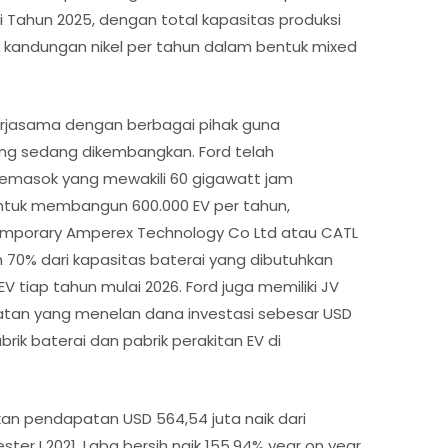
i Tahun 2025, dengan total kapasitas produksi
n kandungan nikel per tahun dalam bentuk mixed
erjasama dengan berbagai pihak guna
ng sedang dikembangkan. Ford telah
masok yang mewakili 60 gigawatt jam
untuk membangun 600.000 EV per tahun,
mporary Amperex Technology Co Ltd atau CATL
 70% dari kapasitas baterai yang dibutuhkan
V tiap tahun mulai 2026. Ford juga memiliki JV
atan yang menelan dana investasi sebesar USD
rik baterai dan pabrik perakitan EV di
an pendapatan USD 564,54 juta naik dari
ter I 2021, Laba bersih naik 155,94% year on year