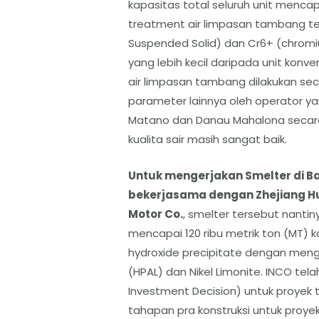
kapasitas total seluruh unit mencapa
treatment air limpasan tambang t
Suspended Solid) dan Cr6+ (chromi
yang lebih kecil daripada unit konv
air limpasan tambang dilakukan sec
parameter lainnya oleh operator 
Matano dan Danau Mahalona secara 
kualita sair masih sangat baik.
Untuk mengerjakan Smelter di B
bekerjasama dengan Zhejiang Hu
Motor Co.
, smelter tersebut nantin
mencapai 120 ribu metrik ton (MT) 
hydroxide precipitate dengan meng
(HPAL) dan Nikel Limonite. INCO tel
Investment Decision) untuk proyek t
tahapan pra konstruksi untuk proyek 