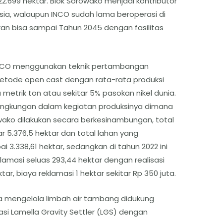
2.699 hektar. Blok Sorowako menjadi kontributor
esia, walaupun INCO sudah lama beroperasi di
kan bisa sampai Tahun 2045 dengan fasilitas
NCO menggunakan teknik pertambangan
etode open cast dengan rata-rata produksi
metrik ton atau sekitar 5% pasokan nikel dunia.
ingkungan dalam kegiatan produksinya dimana
wako dilakukan secara berkesinambungan, total
r 5.376,5 hektar dan total lahan yang
i 3.338,61 hektar, sedangkan di tahun 2022 ini
amasi seluas 293,44 hektar dengan realisasi
ar, biaya reklamasi 1 hektar sekitar Rp 350 juta.
ga mengelola limbah air tambang didukung
i Lamella Gravity Settler (LGS) dengan