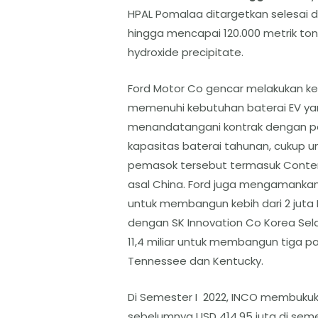
HPAL Pomalaa ditargetkan selesai d
hingga mencapai 120.000 metrik to
hydroxide precipitate.
Ford Motor Co gencar melakukan k
memenuhi kebutuhan baterai EV ya
menandatangani kontrak dengan pe
kapasitas baterai tahunan, cukup 
pemasok tersebut termasuk Conte
asal China. Ford juga mengamankan
untuk membangun kebih dari 2 juta E
dengan SK Innovation Co Korea Sel
11,4 miliar untuk membangun tiga pab
Tennessee dan Kentucky.
Di Semester I 2022, INCO membukuk
sebelumnya USD 414,95 juta di semes