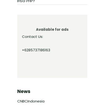
IHSG PHP?
Available for ads
Contact Us:
+6285737186163
News
CNBCIndonesia