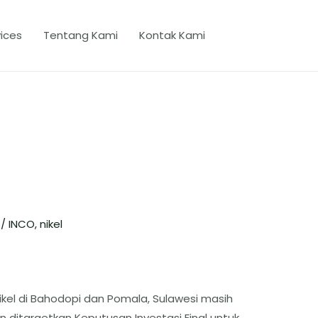
ices
Tentang Kami
Kontak Kami
4
/
INCO
,
nikel
ikel di Bahodopi dan Pomala, Sulawesi masih
 ditargetkan Keputusan Investasi Final untuk