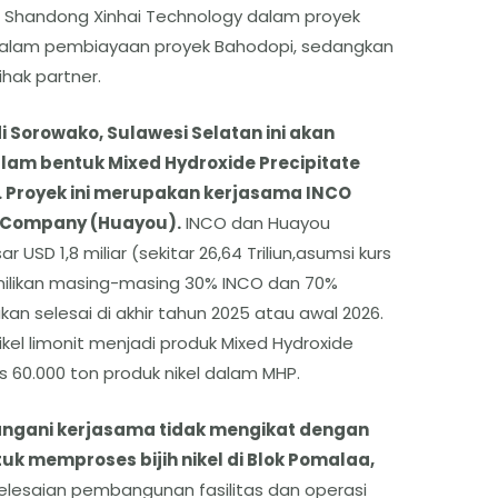
 Shandong Xinhai Technology dalam proyek
1% dalam pembiayaan proyek Bahodopi, sedangkan
ihak partner.
i Sorowako, Sulawesi Selatan ini akan
alam bentuk Mixed Hydroxide Precipitate
. Proyek ini merupakan kerjasama INCO
 Company (Huayou).
INCO dan Huayou
USD 1,8 miliar (sekitar 26,64 Triliun,asumsi kurs
milikan masing-masing 30% INCO dan 70%
kan selesai di akhir tahun 2025 atau awal 2026.
nikel limonit menjadi produk Mixed Hydroxide
 60.000 ton produk nikel dalam MHP.
ngani kerjasama tidak mengikat dengan
uk memproses bijih nikel di Blok Pomalaa,
lesaian pembangunan fasilitas dan operasi