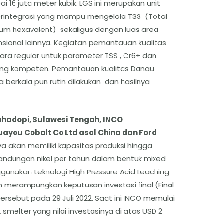
i 16 juta meter kubik. LGS ini merupakan unit
erintegrasi yang mampu mengelola TSS (Total
um hexavalent) sekaligus dengan luas area
ensional lainnya. Kegiatan pemantauan kualitas
ara regular untuk parameter TSS , Cr6+ dan
yang kompeten. Pemantauan kualitas Danau
berkala pun rutin dilakukan dan hasilnya
ahadopi, Sulawesi Tengah, INCO
ayou Cobalt Co Ltd asal China dan Ford
ya akan memiliki kapasitas produksi hingga
kandungan nikel per tahun dalam bentuk mixed
gunakan teknologi High Pressure Acid Leaching
ah merampungkan keputusan investasi final (Final
ersebut pada 29 Juli 2022. Saat ini INCO memulai
smelter yang nilai investasinya di atas USD 2