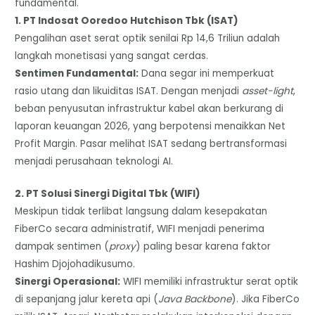
fundamental.
​1. PT Indosat Ooredoo Hutchison Tbk (ISAT)
​Pengalihan aset serat optik senilai Rp 14,6 Triliun adalah
langkah monetisasi yang sangat cerdas.
​Sentimen Fundamental:
Dana segar ini memperkuat
rasio utang dan likuiditas ISAT. Dengan menjadi
asset-light
,
beban penyusutan infrastruktur kabel akan berkurang di
laporan keuangan 2026, yang berpotensi menaikkan Net
Profit Margin. Pasar melihat ISAT sedang bertransformasi
menjadi perusahaan teknologi AI.
2. PT Solusi Sinergi Digital Tbk (WIFI)
​Meskipun tidak terlibat langsung dalam kesepakatan
FiberCo secara administratif, WIFI menjadi penerima
dampak sentimen (
proxy
) paling besar karena faktor
Hashim Djojohadikusumo.
​Sinergi Operasional:
WIFI memiliki infrastruktur serat optik
di sepanjang jalur kereta api (
Java Backbone
). Jika FiberCo