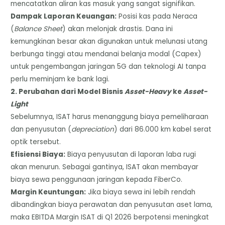
mencatatkan aliran kas masuk yang sangat signifikan.
​Dampak Laporan Keuangan:
Posisi kas pada Neraca
(
Balance Sheet
) akan melonjak drastis. Dana ini
kemungkinan besar akan digunakan untuk melunasi utang
berbunga tinggi atau mendanai belanja modal (Capex)
untuk pengembangan jaringan 5G dan teknologi AI tanpa
perlu meminjam ke bank lagi.
​2. Perubahan dari Model Bisnis
Asset-Heavy
ke
Asset-
Light
​Sebelumnya, ISAT harus menanggung biaya pemeliharaan
dan penyusutan (
depreciation
) dari 86.000 km kabel serat
optik tersebut.
​Efisiensi Biaya:
Biaya penyusutan di laporan laba rugi
akan menurun. Sebagai gantinya, ISAT akan membayar
biaya sewa penggunaan jaringan kepada FiberCo.
Margin Keuntungan:
Jika biaya sewa ini lebih rendah
dibandingkan biaya perawatan dan penyusutan aset lama,
maka EBITDA Margin ISAT di Q1 2026 berpotensi meningkat