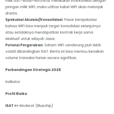
milik ISAT-Arsari-Northstar melakukan interkoneksi dengan
jaringan milik WIFI, maka utilitas kabel WIFI akan melonjak
drastis.
​Spekulasi Akuisisi/Konsolidasi:
Pasar berspekulasi
bahwa WIFI bisa menjadi target konsolidasi selanjutnya
atau setidaknya mendapatkan kontrak kerja sama
eksklusif untuk wilayah Jawa.
Potensi Pergerakan:
Saham WIFI cenderung jauh lebih
volatil dibandingkan ISAT. Berita ini bisa memicu kenaikan
volume transaksi harian secara signifikan.
​Perbandingan Strategis 2026
Indikator
Profil Risiko
ISAT =>
Moderat (Bluechip)