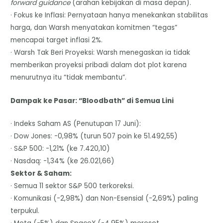
forward guidance
(arahan kebijakan di masa depan).
· Fokus ke Inflasi: Pernyataan hanya menekankan stabilitas
harga, dan Warsh menyatakan komitmen “tegas”
mencapai target inflasi 2%.
· Warsh Tak Beri Proyeksi: Warsh menegaskan ia tidak
memberikan proyeksi pribadi dalam dot plot karena
menurutnya itu “tidak membantu”.
Dampak ke Pasar: “Bloodbath” di Semua Lini
· Indeks Saham AS (Penutupan 17 Juni):
· Dow Jones: -0,98% (turun 507 poin ke 51.492,55)
· S&P 500: -1,21% (ke 7.420,10)
· Nasdaq: -1,34% (ke 26.021,66)
Sektor & Saham:
· Semua 11 sektor S&P 500 terkoreksi.
· Komunikasi (-2,98%) dan Non-Esensial (-2,69%) paling
terpukul.