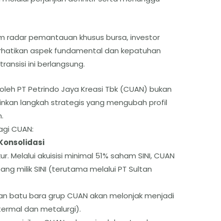
 radar pemantauan khusus bursa, investor
hatikan aspek fundamental dan kepatuhan
ransisi ini berlangsung.
I) oleh PT Petrindo Jaya Kreasi Tbk (CUAN) bukan
kan langkah strategis yang mengubah profil
.
agi CUAN:
Konsolidasi
ur. Melalui akuisisi minimal 51% saham SINI, CUAN
g milik SINI (terutama melalui PT Sultan
n batu bara grup CUAN akan melonjak menjadi
ermal dan metalurgi).