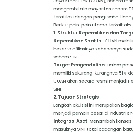
Jaya Kreasi Tbk (CUAN), secara r
mengambil alih mayoritas saham PT 
terafiliasi dengan pengusaha Happ
​Berikut poin-poin utama terkait aksi
​1. Struktur Kepemilikan dan Targe
​Kepemilikan Saat Ini:
CUAN melalui
beserta afiliasinya sebenarnya suda
saham SINI.
​Target Pengendalian:
Dalam prose
memiliki sekurang-kurangnya 51% dari
CUAN akan secara resmi menjadi P
SINI.
​2. Tujuan Strategis
​Langkah akuisisi ini merupakan bagi
menjadi pemain besar di industri ene
​Integrasi Aset:
Menambah konsesi t
masuknya SINI, total cadangan batu