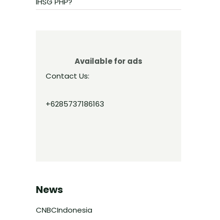
IHSG PHP?
Available for ads
Contact Us:
+6285737186163
News
CNBCIndonesia