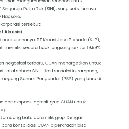
esmi telah mengumumkan rencana untuk
Singaraja Putra Tbk (SINI), yang sebelumnya
y Hapsoro.
 korporasi tersebut:
t Akuisisi
 anak usahanya, PT Kreasi Jasa Persada (KJP),
h memiliki secara tidak langsung sekitar 19,99%
s negosiasi terbaru, CUAN menargetkan untuk
 total saham SINI. Jika transaksi ini rampung,
emegang Saham Pengendali (PSP) yang baru di
an dari ekspansi agresif grup CUAN untuk
rgi:
ambang batu bara milik grup. Dengan
 bara konsolidasi CUAN diperkirakan bisa