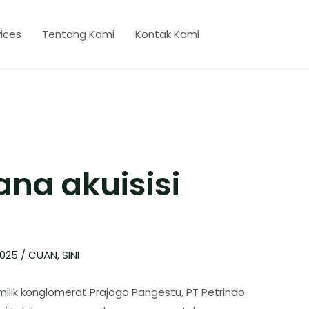
ices
Tentang Kami
Kontak Kami
na akuisisi
2025
/
CUAN
,
SINI
ilik konglomerat Prajogo Pangestu, PT Petrindo