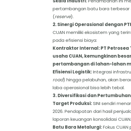
​Skala Industri:
Penambahan ini mem
pertambangan batu bara terbesar 
(
reserve
).
​2. Sinergi Operasional dengan P
​CUAN memiliki ekosistem yang terin
pada efisiensi biaya:
​Kontraktor Internal: PT Petrose
usaha CUAN, kemungkinan besar 
pertambangan di lahan-lahan mil
​Efisiensi Logistik:
Integrasi infrastr
road
) hingga pelabuhan, akan bera
laba operasional bisa lebih tebal.
​3. Diversifikasi dan Pertumbuh
​Target Produksi:
SINI sendiri mena
2026. Pendapatan dari hasil penjual
laporan keuangan konsolidasi CUAN
​Batu Bara Metalurgi:
Fokus CUAN p