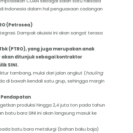
posisikan CUAN sebagai salah satu raksasa
di Indonesia dalam hal penguasaan cadangan
TRO (Petrosea)
tegrasi. Dampak akuisisi ini akan sangat terasa
a Tbk (PTRO), yang juga merupakan anak
akan ditunjuk sebagai kontraktor
ik SINI.
uktur tambang, mulai dari jalan angkut (
hauling
da di bawah kendali satu grup, sehingga margin
an Pendapatan
rgetkan produksi hingga 2,4 juta ton pada tahun
an batu bara SINI ini akan langsung masuk ke
.
ada batu bara metalurgi (bahan baku baja)