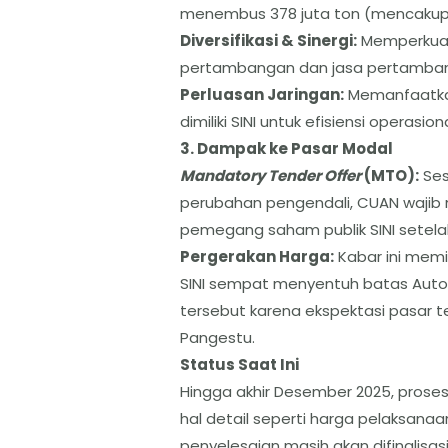
menembus 378 juta ton (mencakup 
​Diversifikasi & Sinergi:
Memperkuat 
pertambangan dan jasa pertambanga
​Perluasan Jaringan:
Memanfaatkan
dimiliki SINI untuk efisiensi operasion
​3. Dampak ke Pasar Modal
​Mandatory Tender Offer
(MTO):
Ses
perubahan pengendali, CUAN wajib
pemegang saham publik SINI setelah 
​Pergerakan Harga:
Kabar ini memi
SINI sempat menyentuh batas Auto
tersebut karena ekspektasi pasar t
Pangestu.
​Status Saat Ini
​Hingga akhir Desember 2025, proses 
hal detail seperti harga pelaksanaa
penyelesaian masih akan difinalisasi