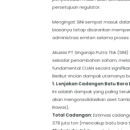
persetujuan regulator.
Mengingat SINI sempat masuk dalam
biasanya tetap disarankan memper
administrasi emiten selama proses t
Akuisisi PT Singaraja Putra Tbk (SIN
sekadar penambahan saham, melain
fundamental CUAN secara signifikan
​Berikut rincian dampak utamanya b
​1. Lonjakan Cadangan Batu Bara 
​Ini adalah dampak yang paling teruk
akan mengonsolidasikan aset tamban
Rawas).
Total Cadangan:
Estimasi cadanga
378 juta ton (mencakup batu bara t