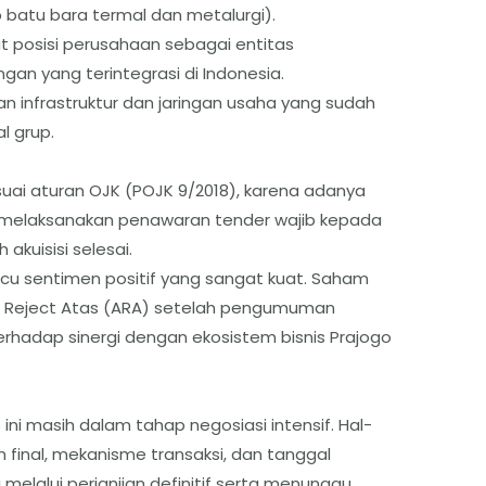
batu bara termal dan metalurgi).
posisi perusahaan sebagai entitas
n yang terintegrasi di Indonesia.
 infrastruktur dan jaringan usaha yang sudah
al grup.
uai aturan OJK (POJK 9/2018), karena adanya
 melaksanakan penawaran tender wajib kepada
akuisisi selesai.
cu sentimen positif yang sangat kuat. Saham
 Reject Atas (ARA) setelah pengumuman
erhadap sinergi dengan ekosistem bisnis Prajogo
ini masih dalam tahap negosiasi intensif. Hal-
n final, mekanisme transaksi, dan tanggal
 melalui perjanjian definitif serta menunggu