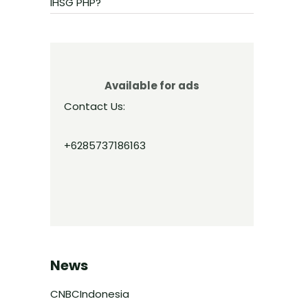
IHSG PHP?
Available for ads
Contact Us:
+6285737186163
News
CNBCIndonesia