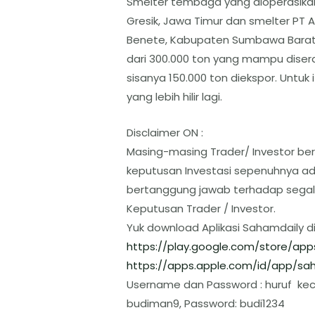
Smelter tembaga yang dioperasikan P
Gresik, Jawa Timur dan smelter PT
Benete, Kabupaten Sumbawa Barat, 
dari 300.000 ton yang mampu diserap
sisanya 150.000 ton diekspor. Untu
yang lebih hilir lagi.
Disclaimer ON :
Masing-masing Trader/ Investor ber
keputusan Investasi sepenuhnya ada
bertanggung jawab terhadap segal
Keputusan Trader / Investor.
Yuk download Aplikasi Sahamdaily d
https://play.google.com/store/
app
https://apps.apple.com/id/app/
sah
Username dan Password : huruf keci
budiman9, Password: budi1234