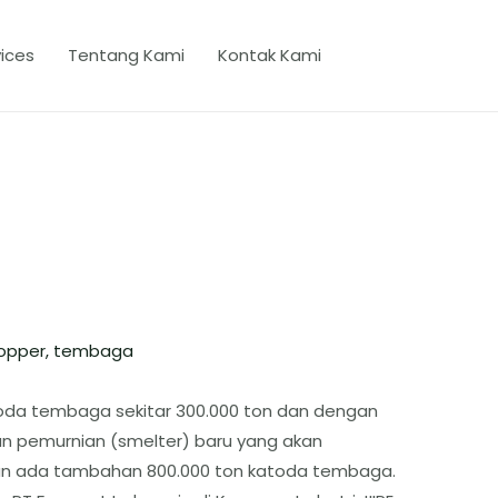
ices
Tentang Kami
Kontak Kami
opper
,
tembaga
oda tembaga sekitar 300.000 ton dan dengan
an pemurnian (smelter) baru yang akan
akan ada tambahan 800.000 ton katoda tembaga.