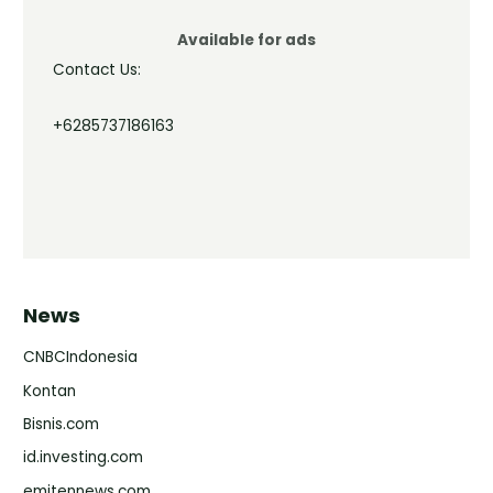
Available for ads
Contact Us:
+6285737186163
News
CNBCIndonesia
Kontan
Bisnis.com
id.investing.com
emitennews.com