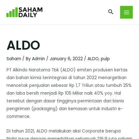
ALDO
Saham
/ By
Admin
/
January 6, 2022
/
ALDO
,
pulp
PT Alkindo Naratama Tbk (ALDO) emiten produsen kertas
dan bahan kimia terintegrasi di tahun 2022 menargetkan
mencetak penjualan sebesar Rp 1,7 Triliun atau tumbuh 25%
dan laba bersih menjadi Rp 105 Miliar naik 40% yoy. Hal
tersebut dengan dasar tingginya permintaan dari bisnis
pengiriman (packaging) dan kemasan untuk industri e-
commerce.
Di tahun 2021, ALDO melakukan aksi Corporate berupa
Right Issue dengan menerbitkan sebanyak 216,8 juta saham