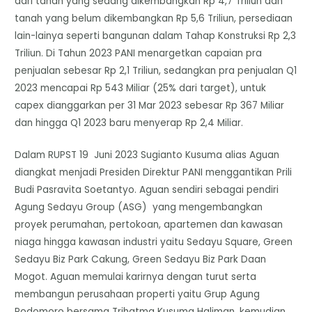
dari tanah yang sedang dikembangkan Rp 4,7 Triliun dan
tanah yang belum dikembangkan Rp 5,6 Triliun, persediaan
lain-lainya seperti bangunan dalam Tahap Konstruksi Rp 2,3
Triliun. Di Tahun 2023 PANI menargetkan capaian pra
penjualan sebesar Rp 2,1 Triliun, sedangkan pra penjualan Q1
2023 mencapai Rp 543 Miliar (25% dari target), untuk
capex dianggarkan per 31 Mar 2023 sebesar Rp 367 Miliar
dan hingga Q1 2023 baru menyerap Rp 2,4 Miliar.
Dalam RUPST 19 Juni 2023 Sugianto Kusuma alias Aguan
diangkat menjadi Presiden Direktur PANI menggantikan Prili
Budi Pasravita Soetantyo. Aguan sendiri sebagai pendiri
Agung Sedayu Group (ASG) yang mengembangkan
proyek perumahan, pertokoan, apartemen dan kawasan
niaga hingga kawasan industri yaitu Sedayu Square, Green
Sedayu Biz Park Cakung, Green Sedayu Biz Park Daan
Mogot. Aguan memulai karirnya dengan turut serta
membangun perusahaan properti yaitu Grup Agung
Podomoro bersama Trihatma Kusuma Haliman, kemudian