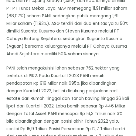
50% oleh PT Agung Sedayu (ASG) dan 50% lainnya dimiliki
PT PT Tunas Mekar Jaya. MAP memegang 11,91 miliar saham
(88,07%) saham PANI, sedangkan publik memgang 1,61
Miliar saham (11,93%). ASG terdiri dari dua entitas yaitu 50%
dimiliki Susanto Kusumo dan Steven Kusumo melalui PT
Cahaya Bintang Sejahtera, sedangkan Sugianto Kusuma
(Aguan) bersama keluarganya melalui PT Cahaya Kusuma
Abadi Sejahtera memiliki 50% saham sisanya.
PANI telah mengakuisisi lahan sebesar 762 hektar yang
terletak di PIK2. Pada Kuartal I 2023 PANI meraih
pendapatan Rp 919 Miliar naik 695% jika dibandingkan
dengan Kuartal I 2022, hal ini didukung penjualann real
estate dari Rumah Tinggal dan Tanah Kavling hingga 36 kali
lipat dari Kuartal I 2022. Laba bersih sebesar Rp 446 Miliar
dengan Total Asset PANI mencapai Rp 16,3 Triliun naik 3%
bila dibandingkan dengan posisi akhir Tahun 2022 yaitu
senilai Rp 15,9 Triliun. Posisi Persediaan Rp 12,7 Triliun terdiri