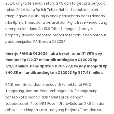
2024, angka tersebut setara 27% dari target pra penjualan
tahun 2024 yaitu Rp 5,5 Triliun. Hal ini disebabkan oleh
rampungnya akusisi tujuh anak perusahaan baru (dengan
nilai Rp 9,5 Triliun, dana berasal dari Right Issue kedua yang
memperoleh dana Rp 10,5 Triliun) dengan 12 proyek
property dimana property-property tersebut berkontribusi
pada penjualan PANI pada Q1 2024.
Kinerja PANI di Q1 2024, laba bersih turun 31,85% yoy
menjadi Rp 122,37 miliar dibandingkan Q1 2023 Rp
179,59 miliar. Pendapatan turun 27,01% yoy menjadi Rp
640,35 miliar dibandingkan Q1 2023 Rp 877,43 miliar.
PANI memiliki landbank seluas 1.876 hektar di PIK 2
Tangerang, Banten. Pengembangan PIK 2 mengusung
konsep kota mandiri dan terintegrasi dengan
Jabodetabek. Rute MRT Fase 1 Utara-Selatan 27,8 Km dari
Lebak Bulus hingga Kota Tua yang berjarak 11 km dari PIK,