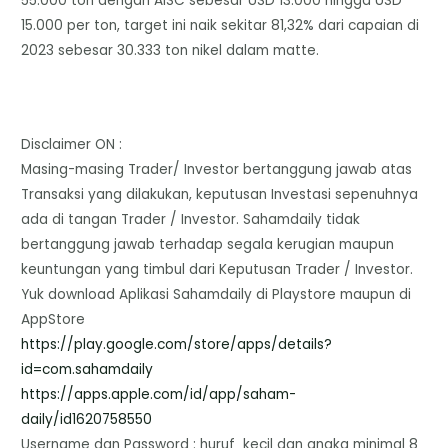
55.000 ton dengan AISC sebesar USD 13.000 hingga USD
15.000 per ton, target ini naik sekitar 81,32% dari capaian di
2023 sebesar 30.333 ton nikel dalam matte.
Disclaimer ON :
Masing-masing Trader/ Investor bertanggung jawab atas
Transaksi yang dilakukan, keputusan Investasi sepenuhnya
ada di tangan Trader / Investor. Sahamdaily tidak
bertanggung jawab terhadap segala kerugian maupun
keuntungan yang timbul dari Keputusan Trader / Investor.
Yuk download Aplikasi Sahamdaily di Playstore maupun di
AppStore
https://play.google.com/store/
apps/details?
id=com.sahamdaily
https://apps.apple.com/id/app/
saham-
daily/id1620758550
Username dan Password : huruf kecil dan angka minimal 8