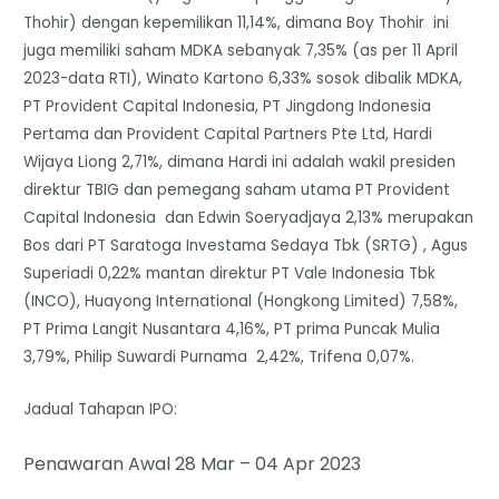
Thohir) dengan kepemilikan 11,14%, dimana Boy Thohir ini
juga memiliki saham MDKA sebanyak 7,35% (as per 11 April
2023-data RTI), Winato Kartono 6,33% sosok dibalik MDKA,
PT Provident Capital Indonesia, PT Jingdong Indonesia
Pertama dan Provident Capital Partners Pte Ltd, Hardi
Wijaya Liong 2,71%, dimana Hardi ini adalah wakil presiden
direktur TBIG dan pemegang saham utama PT Provident
Capital Indonesia dan Edwin Soeryadjaya 2,13% merupakan
Bos dari PT Saratoga Investama Sedaya Tbk (SRTG) , Agus
Superiadi 0,22% mantan direktur PT Vale Indonesia Tbk
(INCO), Huayong International (Hongkong Limited) 7,58%,
PT Prima Langit Nusantara 4,16%, PT prima Puncak Mulia
3,79%, Philip Suwardi Purnama 2,42%, Trifena 0,07%.
Jadual Tahapan IPO:
Penawaran Awal 28 Mar – 04 Apr 2023