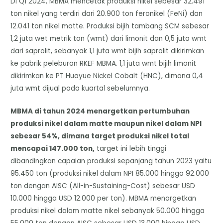
Di Q1 2024, MBMA mencetak produksi nikel sebesar 32.491
ton nikel yang terdiri dari 20.900 ton feronikel (FeNi) dan
12.041 ton nikel matte. Produksi bijih tambang SCM sebesar
1,2 juta wet metrik ton (wmt) dari limonit dan 0,5 juta wmt
dari saprolit, sebanyak 1,1 juta wmt bijih saprolit dikirimkan
ke pabrik peleburan RKEF MBMA. 1,1 juta wmt bijih limonit
dikirimkan ke PT Huayue Nickel Cobalt (HNC), dimana 0,4
juta wmt dijual pada kuartal sebelumnya.
MBMA di tahun 2024 menargetkan pertumbuhan
produksi nikel dalam matte maupun nikel dalam NPI
sebesar 54%, dimana target produksi nikel total
mencapai 147.000 ton,
target ini lebih tinggi
dibandingkan capaian produksi sepanjang tahun 2023 yaitu
95.450 ton (produksi nikel dalam NPI 85.000 hingga 92.000
ton dengan AISC (All-in-Sustaining-Cost) sebesar USD
10.000 hingga USD 12.000 per ton). MBMA menargetkan
produksi nikel dalam matte nikel sebanyak 50.000 hingga